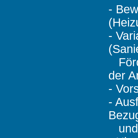
- Bew
(Heiz
- Var
(Sani
Förde
der A
- Vor
- Aus
Bezug
und d