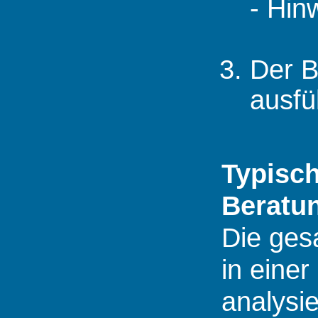
- Hin
Der B
ausfü
Typisc
Beratu
Die ges
in eine
analysie