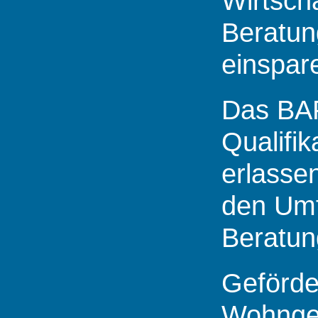
Wirtsch
Beratun
einspar
Das BAF
Qualifi
erlassen
den Umf
Beratun
Geförde
Wohnge