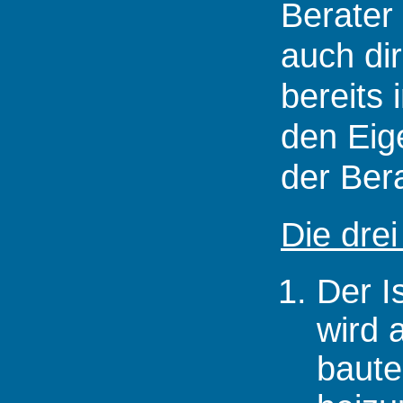
Berater
auch di
bereits 
den Eige
der Ber
Die dre
Der I
wird 
baute