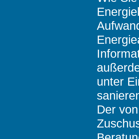
Energie
Aufwand 
Energie
Informat
außerde
unter E
saniere
Der von
Zuschus
Beratun