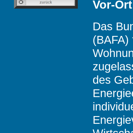
Vor-Or
Das Bun
(BAFA) 
Wohnung
zugelas
des Geb
Energie
individ
Energie