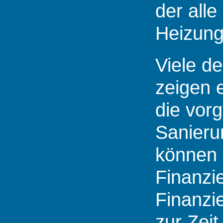
der all
Heizungs
Viele d
zeigen 
die vor
Sanieru
können 
Finanzi
Finanzi
zur Zei