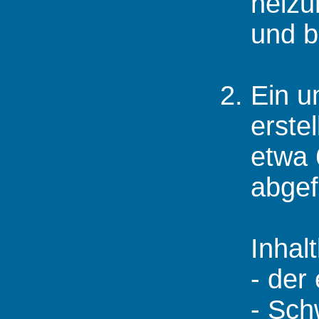
heizu
und b
Ein u
erste
etwa 
abgef
Inhal
- der
- Sc